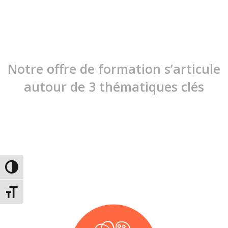
Notre offre de formation s’articule
autour de 3 thématiques clés
Passer en contraste élevé
Changer la taille de la police